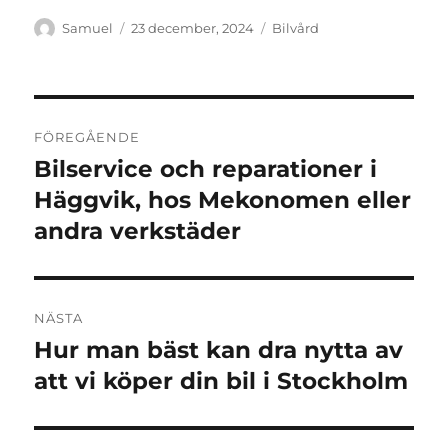
Författare
Publicerat
Kategorier
Samuel
23 december, 2024
Bilvård
den
Inläggsnavigering
FÖREGÅENDE
Bilservice och reparationer i
Föregående
inlägg:
Häggvik, hos Mekonomen eller
andra verkstäder
NÄSTA
Hur man bäst kan dra nytta av
Nästa
inlägg:
att vi köper din bil i Stockholm