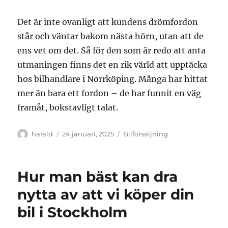
Det är inte ovanligt att kundens drömfordon
står och väntar bakom nästa hörn, utan att de
ens vet om det. Så för den som är redo att anta
utmaningen finns det en rik värld att upptäcka
hos bilhandlare i Norrköping. Många har hittat
mer än bara ett fordon – de har funnit en väg
framåt, bokstavligt talat.
Författare
Publicerat
Kategorier
harald
24 januari, 2025
Bilförsäljning
den
Hur man bäst kan dra
nytta av att vi köper din
bil i Stockholm