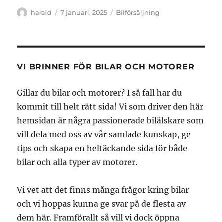
Författare
Publicerat
Kategorier
harald
7 januari, 2025
Bilförsäljning
den
VI BRINNER FÖR BILAR OCH MOTORER
Gillar du bilar och motorer? I så fall har du
kommit till helt rätt sida! Vi som driver den här
hemsidan är några passionerade bilälskare som
vill dela med oss av vår samlade kunskap, ge
tips och skapa en heltäckande sida för både
bilar och alla typer av motorer.
Vi vet att det finns många frågor kring bilar
och vi hoppas kunna ge svar på de flesta av
dem här. Framförallt så vill vi dock öppna