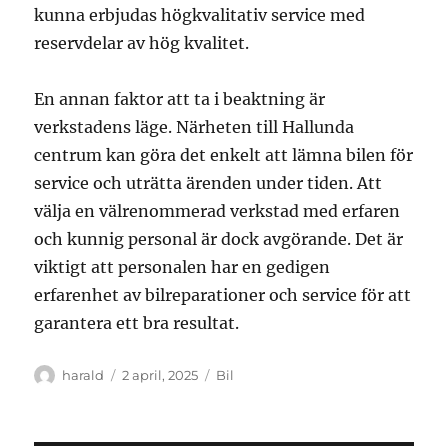
kunna erbjudas högkvalitativ service med
reservdelar av hög kvalitet.
En annan faktor att ta i beaktning är
verkstadens läge. Närheten till Hallunda
centrum kan göra det enkelt att lämna bilen för
service och uträtta ärenden under tiden. Att
välja en välrenommerad verkstad med erfaren
och kunnig personal är dock avgörande. Det är
viktigt att personalen har en gedigen
erfarenhet av bilreparationer och service för att
garantera ett bra resultat.
Författare
Publicerat
Kategorier
harald
2 april, 2025
Bil
den